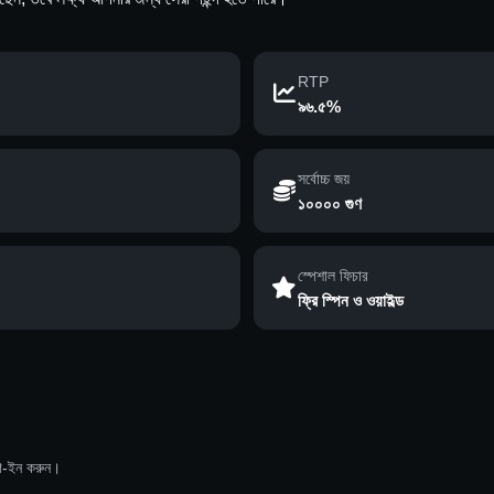
RTP
৯৬.৫%
সর্বোচ্চ জয়
১০০০০ গুণ
স্পেশাল ফিচার
ফ্রি স্পিন ও ওয়াইল্ড
লগ-ইন করুন।