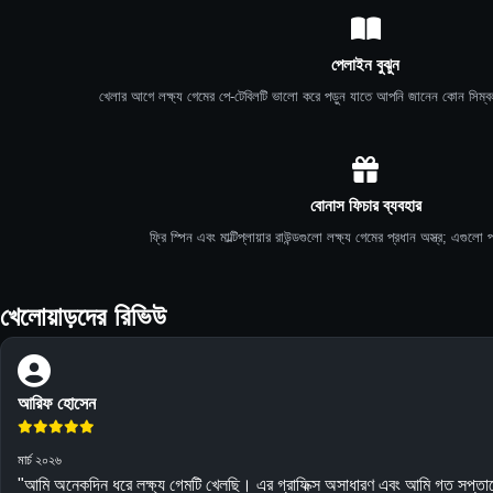
পেলাইন বুঝুন
খেলার আগে লক্ষ্য গেমের পে-টেবিলটি ভালো করে পড়ুন যাতে আপনি জানেন কোন সিম
বোনাস ফিচার ব্যবহার
ফ্রি স্পিন এবং মাল্টিপ্লায়ার রাউন্ডগুলো লক্ষ্য গেমের প্রধান অস্ত্র; এগুলো
খেলোয়াড়দের রিভিউ
আরিফ হোসেন
মার্চ ২০২৬
"আমি অনেকদিন ধরে লক্ষ্য গেমটি খেলছি। এর গ্রাফিক্স অসাধারণ এবং আমি গত সপ্তা