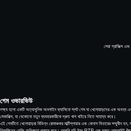
সেরা গ্রাফিক্স এ
গেম ওভারভিউ
লক্ষ্য হলো একটি অত্যাধুনিক অনলাইন ক্যাসিনো স্লট গেম যা খেলোয়াড়দের এক অনন্য এবং ব
মেকানিক্স, যা যেকোনো নতুন ব্যবহারকারীকে দ্রুত খাপ খাইয়ে নিতে সাহায্য করে।
এই গেমটিতে খেলোয়াড়রা বিভিন্ন রোমাঞ্চকর মাল্টিপ্লায়ার এবং বোনাস ফিচারের সম্মুখ
নিরবচ্ছিন্ন গেমিং অভিজ্ঞতা প্রদান করে। আপনি যদি উচ্চ RTP এবং দ্রুত পেমআউট খুঁজ