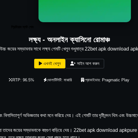
প্রিমিয়াম স্লট গেম
লক্ষ্য - অনলাইন ক্যাসিনো রোমাঞ্চ
বং উচ্চ জয়ের সম্ভাবনার সাথে লক্ষ্য গেমটি খেলুন শুধুমাত্র 22bet apk download apkp
এখনই খেলুন
সাইন আপ করুন
RTP: 96.5%
ভোলাটিলিটি: মাঝারি
প্রোভাইডার: Pragmatic Play
িলাসিতাপূর্ণ অভিজ্ঞতার কথা মনে করিয়ে দেয়। এই গেমটি তার দৃষ্টিনন্দন থিম এবং উচ্চমা
ীন হন, যা তাদের জয়ের সম্ভাবনাকে বহুগুণ বাড়িয়ে দেয়। 22bet apk download apkpure প্
ছেন, তবে লক্ষ্য আপনার জন্য সেরা পছন্দ হতে পারে।