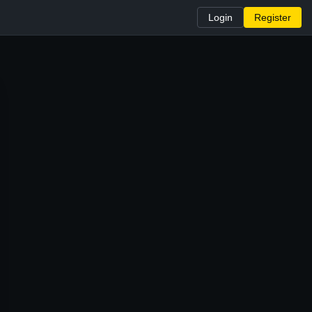
Login
Register