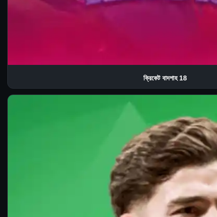
ক্রিকেট বাদশাহ 18