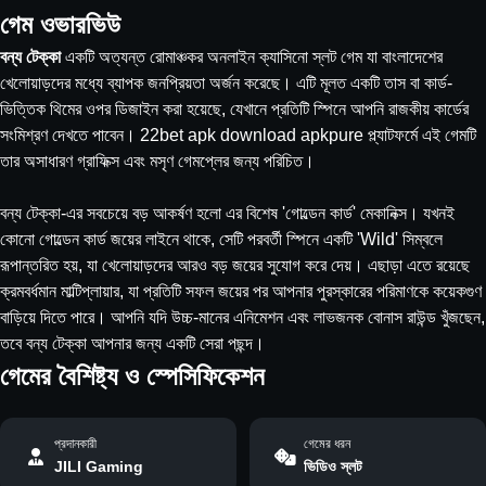
গেম ওভারভিউ
বন্য টেক্কা
একটি অত্যন্ত রোমাঞ্চকর অনলাইন ক্যাসিনো স্লট গেম যা বাংলাদেশের
খেলোয়াড়দের মধ্যে ব্যাপক জনপ্রিয়তা অর্জন করেছে। এটি মূলত একটি তাস বা কার্ড-
ভিত্তিক থিমের ওপর ডিজাইন করা হয়েছে, যেখানে প্রতিটি স্পিনে আপনি রাজকীয় কার্ডের
সংমিশ্রণ দেখতে পাবেন। 22bet apk download apkpure প্ল্যাটফর্মে এই গেমটি
তার অসাধারণ গ্রাফিক্স এবং মসৃণ গেমপ্লের জন্য পরিচিত।
বন্য টেক্কা-এর সবচেয়ে বড় আকর্ষণ হলো এর বিশেষ 'গোল্ডেন কার্ড' মেকানিক্স। যখনই
কোনো গোল্ডেন কার্ড জয়ের লাইনে থাকে, সেটি পরবর্তী স্পিনে একটি 'Wild' সিম্বলে
রূপান্তরিত হয়, যা খেলোয়াড়দের আরও বড় জয়ের সুযোগ করে দেয়। এছাড়া এতে রয়েছে
ক্রমবর্ধমান মাল্টিপ্লায়ার, যা প্রতিটি সফল জয়ের পর আপনার পুরস্কারের পরিমাণকে কয়েকগুণ
বাড়িয়ে দিতে পারে। আপনি যদি উচ্চ-মানের এনিমেশন এবং লাভজনক বোনাস রাউন্ড খুঁজছেন,
তবে বন্য টেক্কা আপনার জন্য একটি সেরা পছন্দ।
গেমের বৈশিষ্ট্য ও স্পেসিফিকেশন
প্রদানকারী
গেমের ধরন
JILI Gaming
ভিডিও স্লট