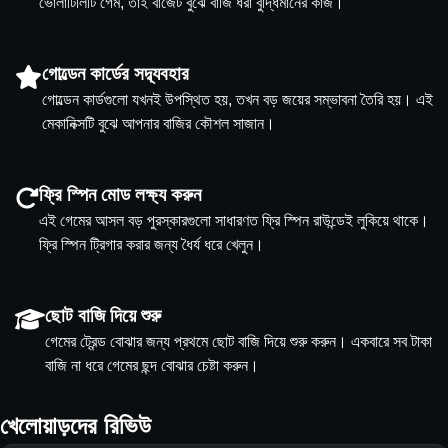
ভোলাটিলিটি গেম, তাই বাজেট বুঝে বাজি ধরা বুদ্ধিমানের কাজ।
গোল্ডেন কার্ডের সদ্ব্যবহার
গোল্ডেন কার্ডগুলো যখনই উপস্থিত হয়, তখন বড় জয়ের সম্ভাবনা তৈরি হয়। এই
মেকানিক্সটি বুঝে আপনার বাজির কৌশল সাজান।
ফ্রি স্পিন মোড লক্ষ্য করুন
এই গেমের আসল বড় পুরস্কারগুলো সাধারণত ফ্রি স্পিন রাউন্ডেই লুকিয়ে থাকে।
ফ্রি স্পিন ট্রিগার করার জন্য ধৈর্য ধরে খেলুন।
ছোট বাজি দিয়ে শুরু
গেমের ট্রেন্ড বোঝার জন্য প্রথমে ছোট বাজি দিয়ে শুরু করুন। একবারে সব টাকা
বাজি না ধরে গেমের ছন্দ বোঝার চেষ্টা করুন।
খেলোয়াড়দের রিভিউ