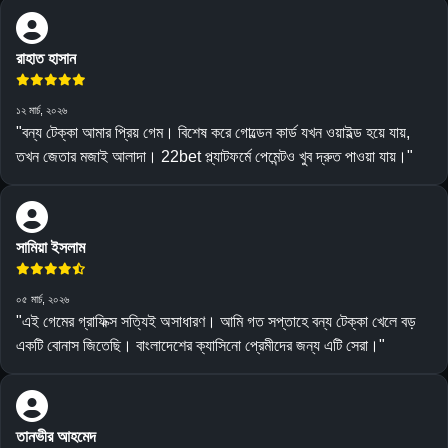
রাহাত হাসান
১২ মার্চ, ২০২৬
"বন্য টেক্কা আমার প্রিয় গেম। বিশেষ করে গোল্ডেন কার্ড যখন ওয়াইল্ড হয়ে যায়,
তখন জেতার মজাই আলাদা। 22bet প্ল্যাটফর্মে পেমেন্টও খুব দ্রুত পাওয়া যায়।"
সামিয়া ইসলাম
০৫ মার্চ, ২০২৬
"এই গেমের গ্রাফিক্স সত্যিই অসাধারণ। আমি গত সপ্তাহে বন্য টেক্কা খেলে বড়
একটি বোনাস জিতেছি। বাংলাদেশের ক্যাসিনো প্রেমীদের জন্য এটি সেরা।"
তানভীর আহমেদ