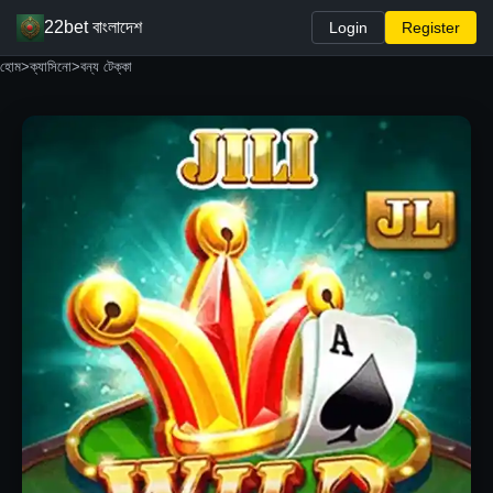
22bet বাংলাদেশ
Login
Register
হোম
>
ক্যাসিনো
>
বন্য টেক্কা