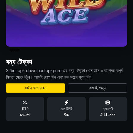
শীর্ষ স্লট
বন্য টেক্কা
22bet apk download apkpure-এর বন্য টেক্কা গেমে তাস ও ভাগ্যের অপূর্ব
মিলনে মেতে উঠুন। আজই যোগ দিন এবং বড় জয়ের স্বাদ নিন!
সাইন আপ করুন
এখনই খেলুন
RTP
ভোলাটিলিটি
প্রদানকারী
৯৭.২%
উচ্চ
JILI গেমস