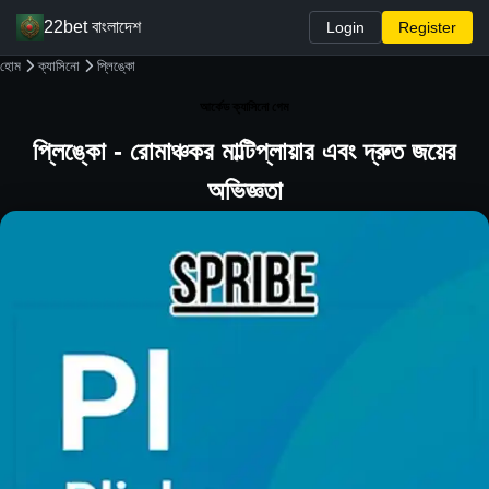
22bet বাংলাদেশ
Login
Register
হোম
ক্যাসিনো
প্লিঙ্কো
আর্কেড ক্যাসিনো গেম
প্লিঙ্কো - রোমাঞ্চকর মাল্টিপ্লায়ার এবং দ্রুত জয়ের
অভিজ্ঞতা