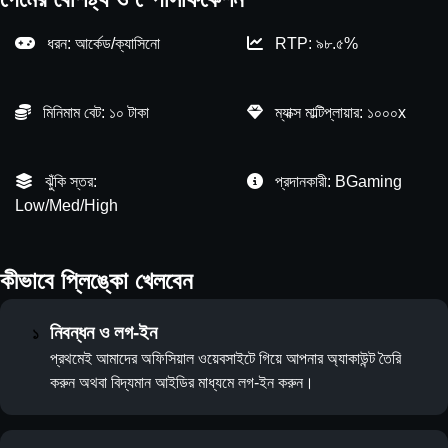
ধরন: আর্কেড/ক্যাসিনো
RTP: ৯৮.৫%
মিনিমাম বেট: ১০ টাকা
ম্যাক্স মাল্টিপ্লায়ার: ১০০০x
ঝুঁকি স্তর:
প্রদানকারী: BGaming
Low/Med/High
কীভাবে প্লিঙ্কো খেলবেন
নিবন্ধন ও লগ-ইন
১
প্রথমেই আমাদের অফিসিয়াল ওয়েবসাইটে গিয়ে আপনার অ্যাকাউন্ট তৈরি
করুন অথবা বিদ্যমান আইডির মাধ্যমে লগ-ইন করুন।