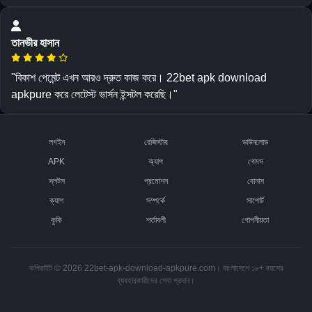
তানভীর হাসান
"বিকাশ পেমেন্ট এখন আরও দ্রুত কাজ করে। 22bet apk download
apkpure করে লেটেস্ট ভার্সন ইন্সটল করেছি।"
লগইন
রেজিস্টার
ডাউনলোড
APK
অ্যাপ
গেমস
স্লটস
প্রমোশন
বোনাস
ক্যাশ
সম্পর্কে
সাপোর্ট
কুকি
শর্তাবলী
গোপনীয়তা
কপিরাইট © 2026 22bet-apk-download-apkpure.com। বাংলাদেশে ১৮+ বয়সের
ব্যবহারকারীদের সেবা প্রদান।