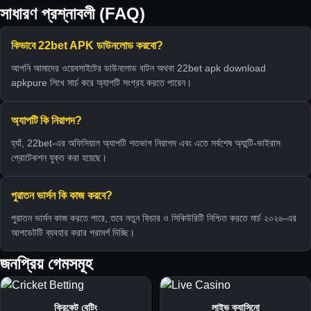
সাধারণ প্রশ্নাবলী (FAQ)
কিভাবে 22bet APK ডাউনলোড করবো?
আপনি আমাদের ওয়েবসাইটের ডাউনলোড বাটন অথবা 22bet apk download
apkpure লিখে সার্চ করে অ্যাপটি সংগ্রহ করতে পারেন।
অ্যাপটি কি নিরাপদ?
হ্যাঁ, 22bet-এর অফিসিয়াল অ্যাপটি শতভাগ নিরাপদ এবং এতে সর্বশেষ অ্যান্টি-ভাইরাস
প্রোটেকশন যুক্ত করা হয়েছে।
পুরাতন ভার্সন কি কাজ করবে?
পুরাতন ভার্সন কাজ করতে পারে, তবে নতুন ফিচার ও সিকিউরিটি নিশ্চিত করতে মার্চ ২০২৬-এর
আপডেটটি ব্যবহার করার পরামর্শ দিচ্ছি।
জনপ্রিয় গেমসমূহ
ক্রিকেট বেটিং
লাইভ ক্যাসিনো