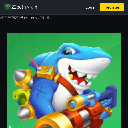
22bet বাংলাদেশ
Login
Register
হোম
>
ক্যাসিনো
>
Askmeslot মাছ ধরা