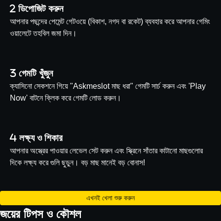
ডিপোজিট করুন
আপনার পছন্দের পেমেন্ট গেটওয়ে (বিকাশ, নগদ বা রকেট) ব্যবহার করে আপনার গেমিং
ওয়ালেটে তহবিল জমা দিন।
গেমটি খুঁজুন
ক্যাসিনো সেকশনে গিয়ে "Askmeslot মাছ ধরা" গেমটি সার্চ করুন এবং 'Play
Now' বাটনে ক্লিক করে গেমটি লোড করুন।
লক্ষ্য ও শিকার
আপনার অস্ত্রের পাওয়ার লেভেল সেট করুন এবং স্ক্রিনে সাঁতার কাটানো মাছগুলোর
দিকে লক্ষ্য করে গুলি ছুড়ুন। বড় মাছ মানেই বড় বোনাস!
এখনই খেলা শুরু করুন
জয়ের টিপস ও কৌশল