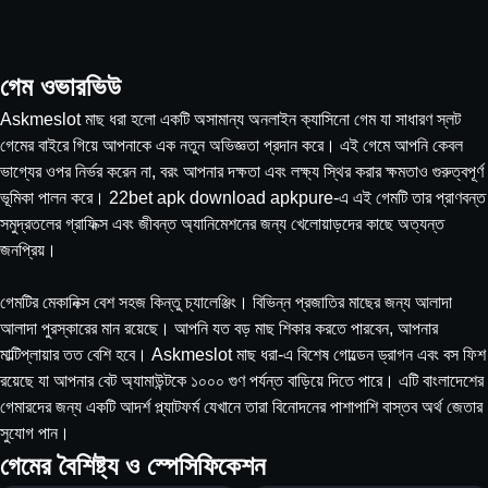
গেম ওভারভিউ
Askmeslot মাছ ধরা হলো একটি অসামান্য অনলাইন ক্যাসিনো গেম যা সাধারণ স্লট
গেমের বাইরে গিয়ে আপনাকে এক নতুন অভিজ্ঞতা প্রদান করে। এই গেমে আপনি কেবল
ভাগ্যের ওপর নির্ভর করেন না, বরং আপনার দক্ষতা এবং লক্ষ্য স্থির করার ক্ষমতাও গুরুত্বপূর্ণ
ভূমিকা পালন করে। 22bet apk download apkpure-এ এই গেমটি তার প্রাণবন্ত
সমুদ্রতলের গ্রাফিক্স এবং জীবন্ত অ্যানিমেশনের জন্য খেলোয়াড়দের কাছে অত্যন্ত
জনপ্রিয়।
গেমটির মেকানিক্স বেশ সহজ কিন্তু চ্যালেঞ্জিং। বিভিন্ন প্রজাতির মাছের জন্য আলাদা
আলাদা পুরস্কারের মান রয়েছে। আপনি যত বড় মাছ শিকার করতে পারবেন, আপনার
মাল্টিপ্লায়ার তত বেশি হবে। Askmeslot মাছ ধরা-এ বিশেষ গোল্ডেন ড্রাগন এবং বস ফিশ
রয়েছে যা আপনার বেট অ্যামাউন্টকে ১০০০ গুণ পর্যন্ত বাড়িয়ে দিতে পারে। এটি বাংলাদেশের
গেমারদের জন্য একটি আদর্শ প্ল্যাটফর্ম যেখানে তারা বিনোদনের পাশাপাশি বাস্তব অর্থ জেতার
সুযোগ পান।
গেমের বৈশিষ্ট্য ও স্পেসিফিকেশন