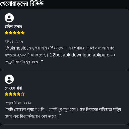
খেলোয়াড়দের রিভিউ
রাকিব হাসান
মার্চ ১৫, ২০২৬
"Askmeslot মাছ ধরা আমার প্রিয় গেম। এর গ্রাফিক্স দারুণ এবং আমি গত
সপ্তাহে ২০০০ টাকা জিতেছি। 22bet apk download apkpure-এর
পেমেন্ট সিস্টেম খুব দ্রুত।"
সোহেল রানা
ফেব্রুয়ারি ২৮, ২০২৬
"আমি মোবাইল অ্যাপে খেলি। গেমটি খুব স্মুথ চলে। মাছ শিকারের অভিজ্ঞতা সত্যি
মজার এবং রিওয়ার্ডগুলোও বেশ ভালো।"