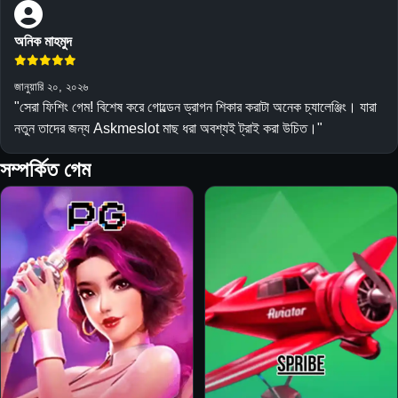
অনিক মাহমুদ
জানুয়ারি ২০, ২০২৬
"সেরা ফিশিং গেম! বিশেষ করে গোল্ডেন ড্রাগন শিকার করাটা অনেক চ্যালেঞ্জিং। যারা
নতুন তাদের জন্য Askmeslot মাছ ধরা অবশ্যই ট্রাই করা উচিত।"
সম্পর্কিত গেম