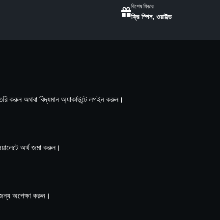
বিশেষ ফিচার
ফ্রি স্পিন, ওয়াইল্ড
ি করুন অথবা বিদ্যমান অ্যাকাউন্টে লগইন করুন।
ওয়ালেটে অর্থ জমা করুন।
 জন্য অপেক্ষা করুন।