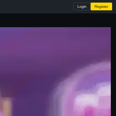
Login
Register