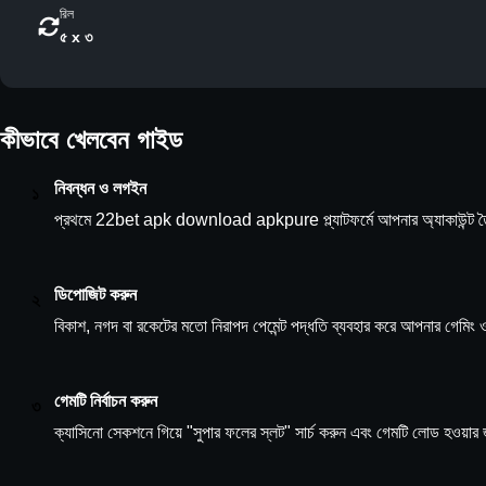
রিল
৫ x ৩
কীভাবে খেলবেন গাইড
নিবন্ধন ও লগইন
১
প্রথমে 22bet apk download apkpure প্ল্যাটফর্মে আপনার অ্যাকাউন্ট তৈর
ডিপোজিট করুন
২
বিকাশ, নগদ বা রকেটের মতো নিরাপদ পেমেন্ট পদ্ধতি ব্যবহার করে আপনার গেমিং 
গেমটি নির্বাচন করুন
৩
ক্যাসিনো সেকশনে গিয়ে "সুপার ফলের স্লট" সার্চ করুন এবং গেমটি লোড হওয়ার