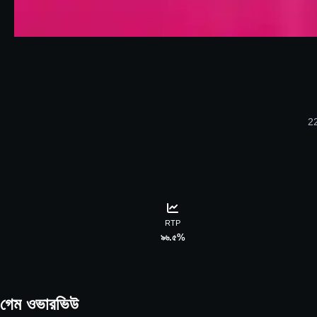
22
RTP
৯৬.৫%
গেম ওভারভিউ