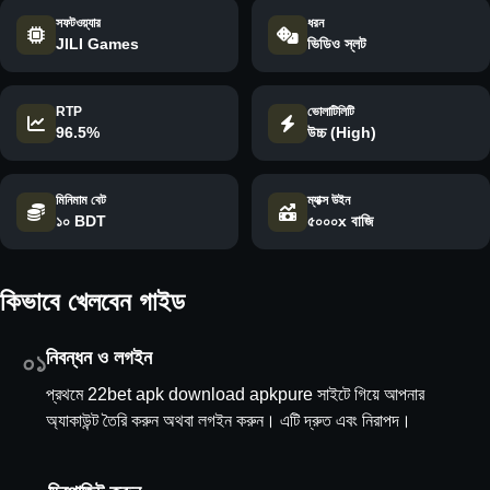
সফটওয়্যার
ধরন
JILI Games
ভিডিও স্লট
RTP
ভোলাটিলিটি
96.5%
উচ্চ (High)
মিনিমাম বেট
ম্যাক্স উইন
১০ BDT
৫০০০x বাজি
কিভাবে খেলবেন গাইড
নিবন্ধন ও লগইন
০১
প্রথমে 22bet apk download apkpure সাইটে গিয়ে আপনার
অ্যাকাউন্ট তৈরি করুন অথবা লগইন করুন। এটি দ্রুত এবং নিরাপদ।