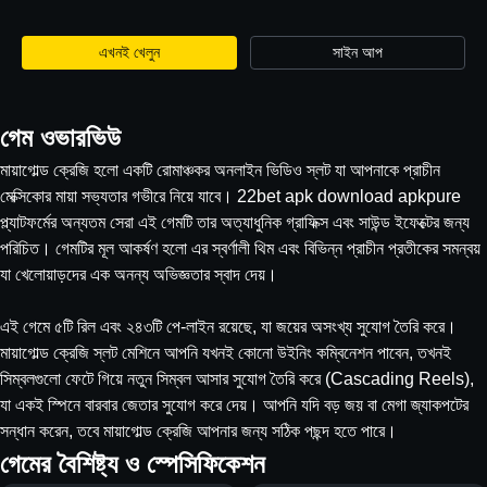
এখনই খেলুন
সাইন আপ
গেম ওভারভিউ
মায়াগোল্ড ক্রেজি হলো একটি রোমাঞ্চকর অনলাইন ভিডিও স্লট যা আপনাকে প্রাচীন
মেক্সিকোর মায়া সভ্যতার গভীরে নিয়ে যাবে। 22bet apk download apkpure
প্ল্যাটফর্মের অন্যতম সেরা এই গেমটি তার অত্যাধুনিক গ্রাফিক্স এবং সাউন্ড ইফেক্টের জন্য
পরিচিত। গেমটির মূল আকর্ষণ হলো এর স্বর্ণালী থিম এবং বিভিন্ন প্রাচীন প্রতীকের সমন্বয়
যা খেলোয়াড়দের এক অনন্য অভিজ্ঞতার স্বাদ দেয়।
এই গেমে ৫টি রিল এবং ২৪৩টি পে-লাইন রয়েছে, যা জয়ের অসংখ্য সুযোগ তৈরি করে।
মায়াগোল্ড ক্রেজি স্লট মেশিনে আপনি যখনই কোনো উইনিং কম্বিনেশন পাবেন, তখনই
সিম্বলগুলো ফেটে গিয়ে নতুন সিম্বল আসার সুযোগ তৈরি করে (Cascading Reels),
যা একই স্পিনে বারবার জেতার সুযোগ করে দেয়। আপনি যদি বড় জয় বা মেগা জ্যাকপটের
সন্ধান করেন, তবে মায়াগোল্ড ক্রেজি আপনার জন্য সঠিক পছন্দ হতে পারে।
গেমের বৈশিষ্ট্য ও স্পেসিফিকেশন