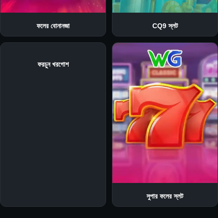
ফলের বোনানজা
CQ9 স্লট
ফরচুন খরগোশ
সুপার ফলের স্লট