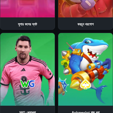
সুপার ফলের স্লট
ফরচুন খরগোশ
WG খেলাধুলা
Askmeslot মাছ ধরা