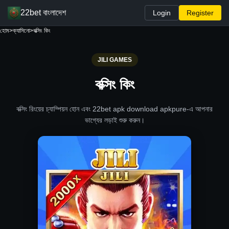
22bet বাংলাদেশ
Login
Register
হোম
>
ক্যাসিনো
>
বক্সিং কিং
JILI GAMES
বক্সিং কিং
বক্সিং রিংয়ের চ্যাম্পিয়ন হোন এবং 22bet apk download apkpure-এ আপনার
ভাগ্যের লড়াই শুরু করুন।