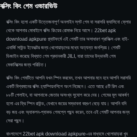
বক্সিং কিং গেম ওভারভিউ
বক্সিং কিং হলো একটি উত্তেজনাপূর্ণ অনলাইন স্লট গেম যা সরাসরি ক্যাসিনো ফ্লোর
থেকে আপনার মোবাইলে বক্সিং রিংয়ের রোমাঞ্চ নিয়ে আসে। 22bet apk
download apkpure প্ল্যাটফর্মে এই গেমটি তার অসাধারণ গ্রাফিক্স এবং হাই-
এনার্জি সাউন্ড ইফেক্টের জন্য খেলোয়াড়দের মধ্যে অত্যন্ত জনপ্রিয়। গেমটি
ডিজাইন করেছে বিখ্যাত গেম প্রদানকারী JILI, যারা তাদের উদ্ভাবনী গেম
মেকানিক্সের জন্য পরিচিত।
বক্সিং কিং গেমটিতে আপনি যখন স্পিন করবেন, তখন আপনার মনে হবে আপনি সরাসরি
একটি বিশ্বমানের বক্সিং চ্যাম্পিয়নশিপে অংশ নিচ্ছেন। এতে আছে ৫টি রিল এবং
৮৮টি পেলাইন, যা আপনাকে জেতার অসংখ্য সুযোগ করে দেয়। গেমের মূল আকর্ষণ
হলো এর ফ্রি স্পিন রাউন্ড, যেখানে জয়ের সম্ভাবনা বহুগুণ বেড়ে যায়। আপনি যদি
বড় জয় এবং অ্যাকশন-প্যাকড গেমপ্লে পছন্দ করেন, তবে এই গেমটি আপনার জন্য
সেরা পছন্দ।
বাংলাদেশে 22bet apk download apkpure-এর মাধ্যমে খেলোয়াড়রা খুব