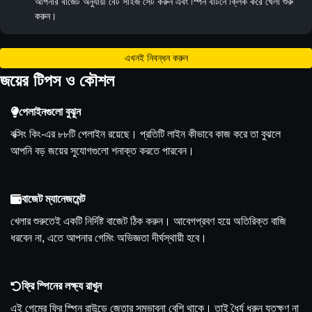
আপনার বাজেট অনুযায়ী বেট সাইজ সেট করুন এবং স্পিন বাটনে ক্লিক করে খেলা শুরু
করুন।
এখনই নিবন্ধন করুন
জয়ের টিপস ও কৌশল
পেলাইনগুলো বুঝুন
বক্সিং কিং-এর ৮৮টি পেলাইন রয়েছে। প্রতিটি লাইন কীভাবে কাজ করে তা বুঝলে
আপনি বড় জয়ের সুযোগগুলো শনাক্ত করতে পারবেন।
বাজেট ম্যানেজমেন্ট
খেলার শুরুতেই একটি নির্দিষ্ট বাজেট ঠিক করুন। আবেগপ্রবণ হয়ে অতিরিক্ত বাজি
ধরবেন না, এতে আপনার গেমিং অভিজ্ঞতা দীর্ঘস্থায়ী হবে।
ফ্রি স্পিনের লক্ষ্য রাখুন
এই গেমের ফ্রি স্পিন রাউন্ডে জেতার সম্ভাবনা বেশি থাকে। তাই ধৈর্য ধরুন যতক্ষণ না